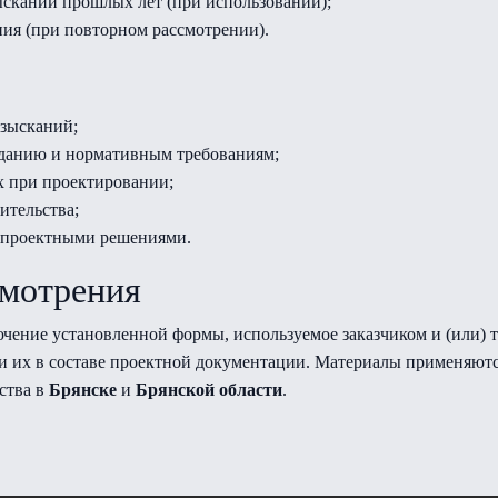
сканий прошлых лет (при использовании);
ия (при повторном рассмотрении).
изысканий;
данию и нормативным требованиям;
х при проектировании;
ительства;
с проектными решениями.
смотрения
ючение установленной формы, используемое заказчиком и (или)
 их в составе проектной документации. Материалы применяютс
ства в
Брянске
и
Брянской области
.