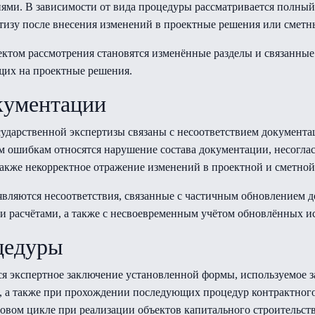
ями. В зависимости от вида процедуры рассматривается полны
тизу после внесения изменений в проектные решения или сметн
ктом рассмотрения становятся изменённые разделы и связанные
щих на проектные решения.
кументации
сударственной экспертизы связаны с несоответствием документа
м ошибкам относятся нарушение состава документации, несогла
также некорректное отражение изменений в проектной и сметной
вляются несоответствия, связанные с частичным обновлением д
расчётами, а также с несвоевременным учётом обновлённых ис
цедуры
ся экспертное заключение установленной формы, используемое з
 а также при прохождении последующих процедур контрактного
овом цикле при реализации объектов капитального строительст